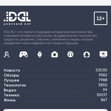
12+
DGL.RU – это портал о будущем, которое уже наступило. Мы
стараемся интересно рассказать об удивительных технологиях,
продуктах, решениях, событиях, компаниях и людях, которые
определяют наше цифровое настоящее и будущее.
Новости
53030
Обзоры
9382
Лучшее
7988
Технологии
3850
Видео
99
Техника
10037
Жизнь
867
ПОДПИСКА
РЕКЛАМА
КОНТАКТЫ
КАРТА САЙТА
ТЭГИ