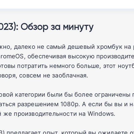
023): Обзор за минуту
жно, далеко не самый дешевый хромбук на р
romeOS, обеспечивая высокую производител
товы потратить немного больше, этот ноут
оворя, совсем не заоблачная.
овой категории были бы более ограничены 
аться разрешением 1080p. А если бы вы и 
й же производительности на Windows.
3) предлагает опыт, который вы ожидаете о