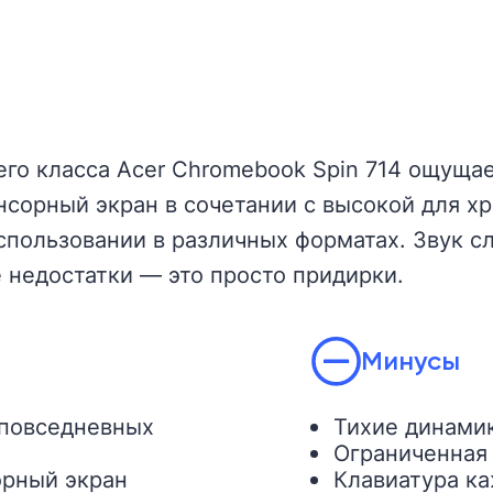
его класса Acer Chromebook Spin 714 ощуща
енсорный экран в сочетании с высокой для 
спользовании в различных форматах. Звук сл
е недостатки — это просто придирки.
Минусы
 повседневных
Тихие динамик
Ограниченная
орный экран
Клавиатура к