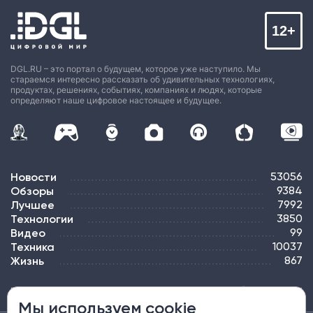
12+
DGL.RU – это портал о будущем, которое уже наступило. Мы
стараемся интересно рассказать об удивительных технологиях,
продуктах, решениях, событиях, компаниях и людях, которые
определяют наше цифровое настоящее и будущее.
Новости
53056
Обзоры
9384
Лучшее
7992
Технологии
3850
Видео
99
Техника
10037
Жизнь
867
ПОДПИСКА
РЕКЛАМА
КОНТАКТЫ
КАРТА САЙТА
ТЭГИ
Мы используем cookie