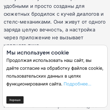
удобными и просто созданы для
сюжетных бродилок с кучей диалогов и
стелс-механиками. Они живут от одного
заряда целую вечность, а настройка
через приложение не вызывает
нервного тика.
Мы используем cookie
Комфорт на весь день
Продолжая использовать наш сайт, вы
даёте согласие на обработку файлов cookie,
Если вы когда-либо имели дело с
пользовательских данных в целях
открытыми наушниками (Open-ear), то
функционирования сайта.
Подробнее...
знаете, что их обожают бегуны и
завсегдатаи спортзалов. Во-первых, они
позволяют слышать приближающуюся