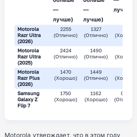
—
—
лучше)
лучше)
лучше)
Motorola
2255
1327
1,9
Razr Ultra
(Отлично)
(Отлично)
(Хорошо
(2026)
Motorola
2424
1490
2
Razr Ultra
(Отлично)
(Отлично)
(Хорошо
(2025)
Motorola
1470
1449
2
Razr Plus
(Хорошо)
(Отлично)
(Хорошо
(2026)
Samsung
1750
1162
0,88
Galaxy Z
(Хорошо)
(Хорошо)
(Отлично
Flip 7
Motorola утверждает, что в этом году