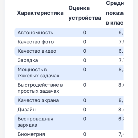
Средний
Оценка
Характеристика
показател
устройства
в классе
Автономность
0
6,7
Качество фото
0
7,5
Качество видео
0
6,3
Зарядка
0
7,7
Мощность в
0
8,3
тяжелых задачах
Быстродействие в
0
8,6
простых задачах
Качество экрана
0
8,5
Дизайн
0
8,4
Беспроводная
0
6,8
зарядка
Биометрия
0
7,4