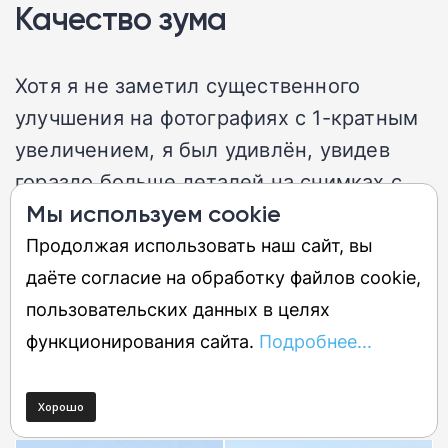
Качество зума
Хотя я не заметил существенного
улучшения на фотографиях с 1-кратным
увеличением, я был удивлён, увидев
гораздо больше деталей на снимках с
Мы используем cookie
зумом, где Razr Ultra 2026 выигрывает.
Продолжая использовать наш сайт, вы
даёте согласие на обработку файлов cookie,
пользовательских данных в целях
функционирования сайта.
Подробнее...
Motorola Razr Ultra 2026
Motorola Razr Ultra 2025