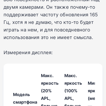
двумя камерами. Он также почему-то
поддерживает частоту обновления 165
Гц, хотя я не думаю, что кто-то будет
играть на нем, и для повседневного
использования это не имеет смысла.
Измерения дисплея:
Макс.
Макс.
яркость
яркость
Мин.
(20%
(100%
яркость
Модель
APL,
APL,
(меньш
смартфона
больше
больше
—