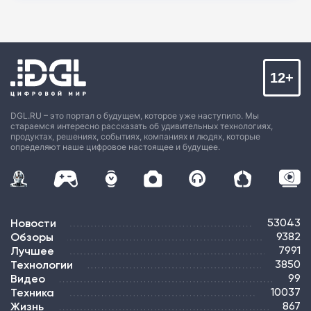
12+
DGL.RU – это портал о будущем, которое уже наступило. Мы
стараемся интересно рассказать об удивительных технологиях,
продуктах, решениях, событиях, компаниях и людях, которые
определяют наше цифровое настоящее и будущее.
Новости
53043
Обзоры
9382
Лучшее
7991
Технологии
3850
Видео
99
Техника
10037
Жизнь
867