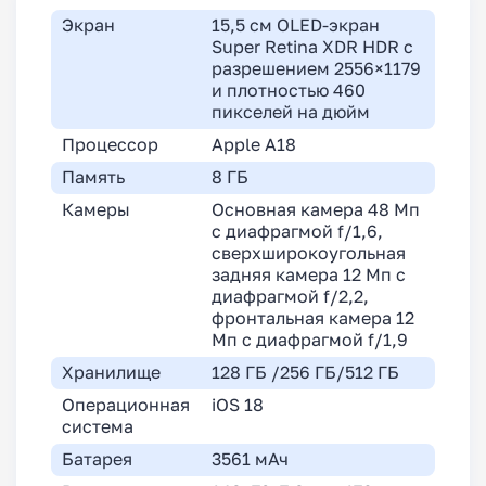
Экран
15,5 см OLED-экран
Super Retina XDR HDR с
разрешением 2556×1179
и плотностью 460
пикселей на дюйм
Процессор
Apple A18
Память
8 ГБ
Камеры
Основная камера 48 Мп
с диафрагмой f/1,6,
сверхширокоугольная
задняя камера 12 Мп с
диафрагмой f/2,2,
фронтальная камера 12
Мп с диафрагмой f/1,9
Хранилище
128 ГБ /256 ГБ/512 ГБ
Операционная
iOS 18
система
Батарея
3561 мАч