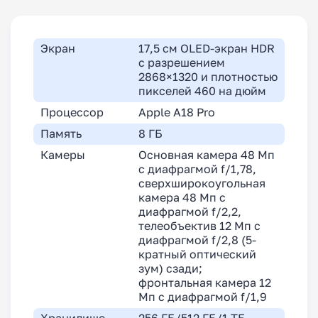
Экран
17,5 см OLED-экран HDR
с разрешением
2868×1320 и плотностью
пикселей 460 на дюйм
Процессор
Apple A18 Pro
Память
8 ГБ
Камеры
Основная камера 48 Мп
с диафрагмой f/1,78,
сверхширокоугольная
камера 48 Мп с
диафрагмой f/2,2,
телеобъектив 12 Мп с
диафрагмой f/2,8 (5-
кратный оптический
зум) сзади;
фронтальная камера 12
Мп с диафрагмой f/1,9