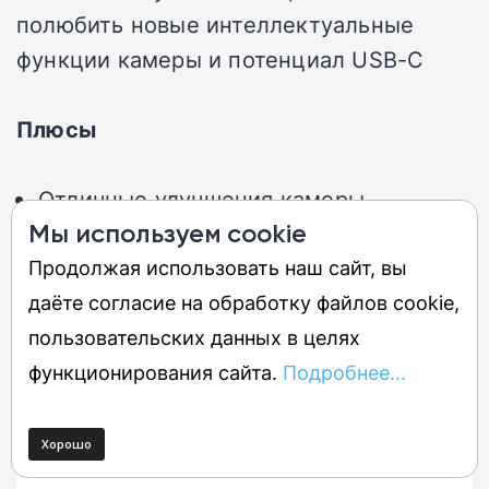
полюбить новые интеллектуальные
функции камеры и потенциал USB-C
Плюсы
Отличные улучшения камеры
Мы используем cookie
Подключение по USB-C
Продолжая использовать наш сайт, вы
Минусы
даёте согласие на обработку файлов cookie,
пользовательских данных в целях
функционирования сайта.
Нет режима рабочего стола
Подробнее...
USB 3 вместо Thunderbolt