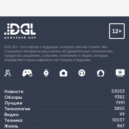
12+
DGL.RU – это портал о будущем, которое уже наступило. Мы
стараемся интересно рассказать об удивительных технологиях,
продуктах, решениях, событиях, компаниях и людях, которые
определяют наше цифровое настоящее и будущее.
Новости
53053
Обзоры
9382
Лучшее
7991
Технологии
3850
Видео
99
Техника
10037
Жизнь
867