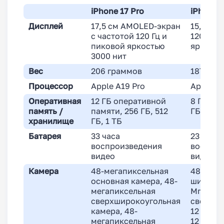
iPhone 17 Pro
iPhone 
Дисплей
17,5 см AMOLED-экран
15,7 см
с частотой 120 Гц и
120 Гц, 
пиковой яркостью
яркость
3000 нит
Вес
206 граммов
187 гра
Процессор
Apple A19 Pro
Apple A1
Оперативная
12 ГБ оперативной
8 ГБ ОЗУ
память /
памяти, 256 ГБ, 512
ГБ, 512 
хранилище
ГБ, 1 ТБ
Батарея
33 часа
23 часа
воспроизведения
воспрои
видео
видео
Камера
48-мегапиксельная
48 Мп
основная камера, 48-
широкоу
мегапиксельная
Мп
сверхширокоугольная
сверхши
камера, 48-
12 Мп т
мегапиксельная
12 Мп ф