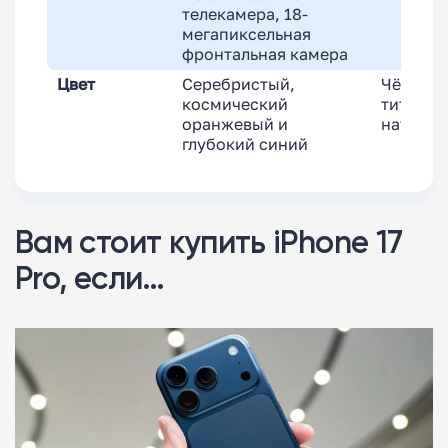
телекамера, 18-
мегапиксельная
фронтальная камера
Цвет
Серебристый,
Чёрный 
космический
титан, с
оранжевый и
натурал
глубокий синий
Вам стоит купить iPhone 17
Pro, если…