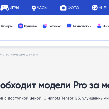
ИГРЫ
ЧАСЫ
ФОТО
HI-FI
Обзоры
Лучшее
Техника
Технологии
Жиз
 Pro за меньшие деньги
н обходит модели Pro за
нов с доступной ценой. С чипом Tensor G5, улучшенны