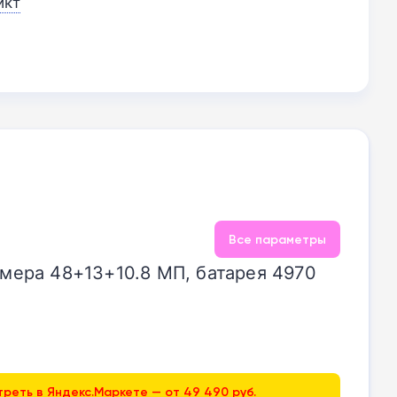
икт
Все параметры
 камера 48+13+10.8 МП, батарея 4970
реть в Яндекс.Маркете — от 49 490 руб.