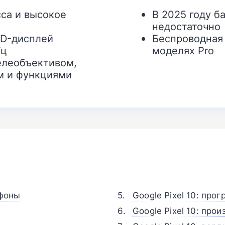
са и высокое
В 2025 году б
недостаточно
ED-дисплей
Беспроводная 
Гц
моделях Pro
елеобъективом,
м и функциями
тфоны
Google Pixel 10: пр
Google Pixel 10: пр