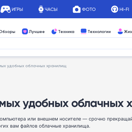
ИГРЫ
ЧАСЫ
ФОТО
HI-FI
Обзоры
Лучшее
Техника
Технологии
Жиз
амых удобных облачных хранилищ
самых удобных облачных
компьютера или внешнем носителе — срочно прекращайте
огих вам файлов облачные хранилища.