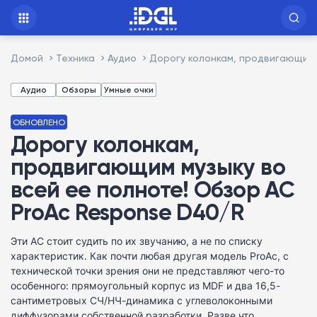
Домой
Техника
Аудио
Дорогу колонкам, продвигающим 
Аудио
Обзоры
Умные очки
ОБНОВЛЕНО
Дорогу колонкам,
продвигающим музыку во
всей ее полноте! Обзор АС
ProAc Response D40/R
Эти АС стоит судить по их звучанию, а не по списку
характеристик. Как почти любая другая модель ProAc, с
технической точки зрения они не представляют чего-то
особенного: прямоугольный корпус из MDF и два 16,5-
сантиметровых СЧ/НЧ-динамика с углеволоконными
диффузорами собственной разработки. Разве что