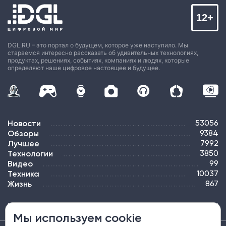
12+
DGL.RU – это портал о будущем, которое уже наступило. Мы
стараемся интересно рассказать об удивительных технологиях,
продуктах, решениях, событиях, компаниях и людях, которые
определяют наше цифровое настоящее и будущее.
Новости
53056
Обзоры
9384
Лучшее
7992
Технологии
3850
Видео
99
Техника
10037
Жизнь
867
ПОДПИСКА
РЕКЛАМА
КОНТАКТЫ
КАРТА САЙТА
ТЭГИ
Мы используем cookie