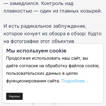
— замедлился. Контроль над
плавностью — один из главных козырей.
И есть радикальное заблуждение,
которое кочует из обзора в обзор: будто
на фотографии этот объектив
бесполезен из-за тёмной диафрагмы и
Мы используем cookie
пластикового корпуса. Опровергаю — он
Продолжая использовать наш сайт, вы
лишь неудобен для портретов из-за
даёте согласие на обработку файлов cookie,
отсутствия боке, но для пейзажей,
пользовательских данных в целях
стрит-фото, тревел-съёмки и макро
функционирования сайта.
Подробнее...
(минимальная дистанция фокусировки
15 см и коэффициент 0,38×) подходит
идеально. Просто надо знать его