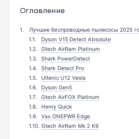
Оглавление
Лучшие беспроводные пылесосы 2025 го
Dyson V15 Detect Absolute󠁩󠁩󠁩󠁩󠁩󠁩
Gtech AirRam Platinum󠁩󠁩󠁩󠁩󠁩󠁩
Shark PowerDetect󠁩󠁩󠁩󠁩󠁩󠁩
Shark Detect Pro
Ultenic U12 Vesla󠁩󠁩󠁩󠁩󠁩󠁩
Dyson Gen5
Gtech AirFOX Platinum
Henry Quick
Vax ONEPWR Edge
Gtech AirRam Mk 2 K9