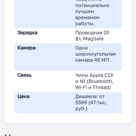
потенциально
лучшим
временем
работы.
Зарядка
Проводная 20
Прово
Вт, MagSafe
MagSa
Камера
Одна
Двойн
широкоугольная
основ
камера 48 МП
свер
48 МП
Связь
Чипы Apple C1X
Моде
и N1 (Bluetooth,
Snapd
Wi-Fi и Thread)
Цена
Дешевле: от
Дорож
$599 (47 тыс.
руб.)
руб.)