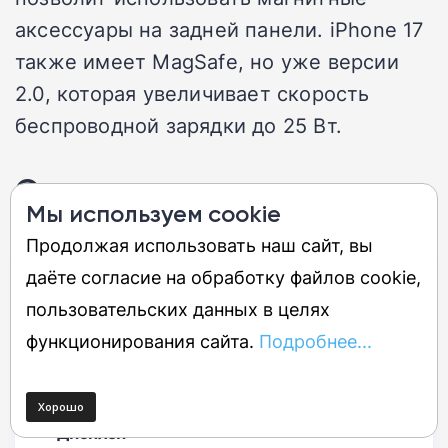
аксессуары на задней панели. iPhone 17
также имеет MagSafe, но уже версии
2.0, которая увеличивает скорость
беспроводной зарядки до 25 Вт.
Сравнение характеристик
Мы используем cookie
Продолжая использовать наш сайт, вы
даёте согласие на обработку файлов cookie,
Характеристика
Apple iPhone 17e
Apple 
пользовательских данных в целях
Дизайн
функционирования сайта.
Подробнее...
Размеры
146,7 x 71,5 x 7,8
149,6 x
мм
(~9,3 
Вес
167,0 г
177,0 г
Дисплей