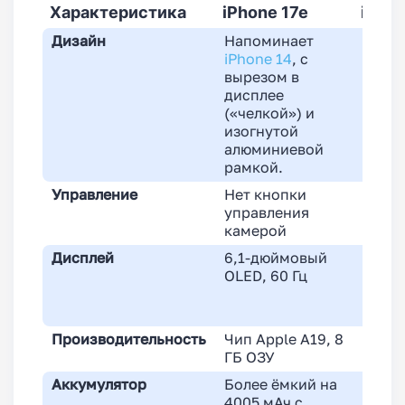
Характеристика
iPhone 17e
iPhon
Дизайн
Напоминает
Похож
iPhone 14
, с
верт
вырезом в
камер
дисплее
(«челкой») и
изогнутой
алюминиевой
рамкой.
Управление
Нет кнопки
Есть 
управления
управ
камерой
Дисплей
6,1-дюймовый
Увели
OLED, 60 Гц
дюйм
нит, 
покры
Производительность
Чип Apple A19, 8
Тот ж
ГБ ОЗУ
8 ГБ 
Аккумулятор
Более ёмкий на
Аккум
4005 мАч с
мАч