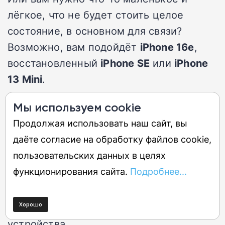
лёгкое, что не будет стоить целое
состояние, в основном для связи?
Возможно, вам подойдёт
iPhone 16e
,
восстановленный
iPhone SE
или
iPhone
13 Mini
.
Мы используем cookie
Понимание того, что вы на самом деле
Продолжая использовать наш сайт, вы
хотите приобрести, — важный шаг к
даёте согласие на обработку файлов cookie,
тому, чтобы не купить не тот телефон и
пользовательских данных в целях
не разочароваться. На наш взгляд, есть
функционирования сайта.
Подробнее...
четыре
вещи, о которых вам
действительно нужно подумать перед
покупкой любого крупного технического
устройства.