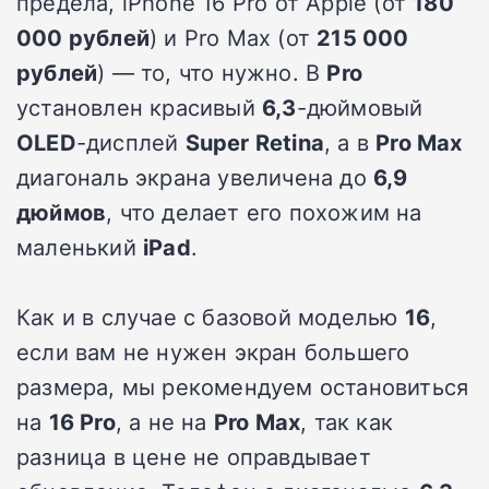
предела, iPhone 16 Pro от Apple (от
180
000 рублей
) и Pro Max (от
215 000
рублей
) — то, что нужно. В
Pro
установлен красивый
6,3
-дюймовый
OLED
-дисплей
Super Retina
, а в
Pro Max
диагональ экрана увеличена до
6,9
дюймов
, что делает его похожим на
маленький
iPad
.
Как и в случае с базовой моделью
16
,
если вам не нужен экран большего
размера, мы рекомендуем остановиться
на
16 Pro
, а не на
Pro Max
, так как
разница в цене не оправдывает