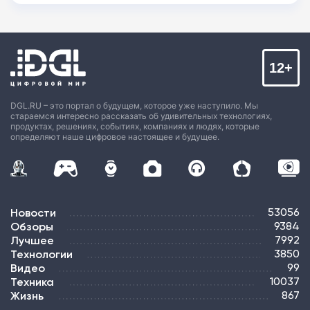
12+
DGL.RU – это портал о будущем, которое уже наступило. Мы
стараемся интересно рассказать об удивительных технологиях,
продуктах, решениях, событиях, компаниях и людях, которые
определяют наше цифровое настоящее и будущее.
Новости
53056
Обзоры
9384
Лучшее
7992
Технологии
3850
Видео
99
Техника
10037
Жизнь
867