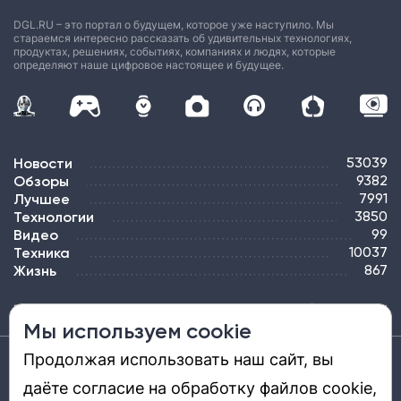
DGL.RU – это портал о будущем, которое уже наступило. Мы
стараемся интересно рассказать об удивительных технологиях,
продуктах, решениях, событиях, компаниях и людях, которые
определяют наше цифровое настоящее и будущее.
Новости
53039
Обзоры
9382
Лучшее
7991
Технологии
3850
Видео
99
Техника
10037
Жизнь
867
ПОДПИСКА
РЕКЛАМА
КОНТАКТЫ
КАРТА САЙТА
ТЭГИ
Мы используем cookie
Продолжая использовать наш сайт, вы
Средство массовой информации «DGL.RU — Цифровой мир» (www.dgl.ru).
Реестровая запись средства массовой информации (СМИ) сетевого издания ЭЛ №
даёте согласие на обработку файлов cookie,
ФС 77 - 81669, выдано Роскомнадзором 27.08.2021. Учредитель: ООО «ДиДжиЭль».
Главный редактор: Шкред Т. В. Телефон редакции +7901-907-1590. Адрес