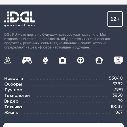
12+
DGL.RU – это портал о будущем, которое уже наступило. Мы
стараемся интересно рассказать об удивительных технологиях,
продуктах, решениях, событиях, компаниях и людях, которые
определяют наше цифровое настоящее и будущее.
Новости
53040
Обзоры
9382
Лучшее
7991
Технологии
3850
Видео
99
Техника
10037
Жизнь
867
ПОДПИСКА
РЕКЛАМА
КОНТАКТЫ
КАРТА САЙТА
ТЭГИ