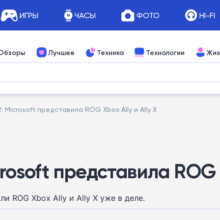
ИГРЫ
ЧАСЫ
ФОТО
HI-FI
Обзоры
Лучшее
Техника
Технологии
Жиз
: Microsoft представила ROG Xbox Ally и Ally X
crosoft представила ROG X
и ROG Xbox Ally и Ally X уже в деле.