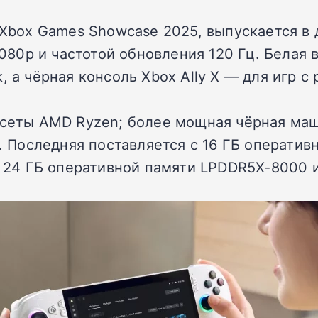
а Xbox Games Showcase 2025, выпускается в
0p и частотой обновления 120 Гц. Белая ве
, а чёрная консоль Xbox Ally X — для игр с
псеты AMD Ryzen; более мощная чёрная ма
A. Последняя поставляется с 16 ГБ операти
 с 24 ГБ оперативной памяти LPDDR5X-8000 