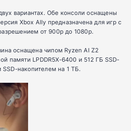
 двух вариантах. Обе консоли оснащены
рсия Xbox Ally предназначена для игр с
 разрешением от 900p до 1080p.
шина оснащена чипом Ryzen AI Z2
вной памяти LPDDR5X-6400 и 512 ГБ SSD-
и SSD-накопителем на 1 ТБ.