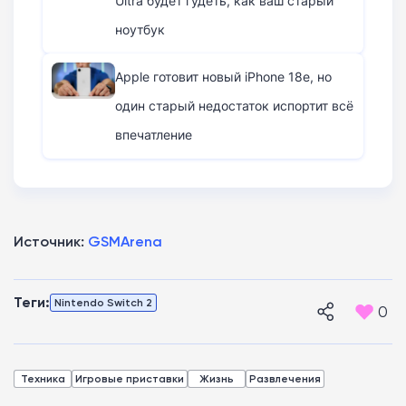
Ultra будет гудеть, как ваш старый
ноутбук
Apple готовит новый iPhone 18e, но
один старый недостаток испортит всё
впечатление
Источник:
GSMArena
Теги:
Nintendo Switch 2
0
Техника
Игровые приставки
Жизнь
Развлечения