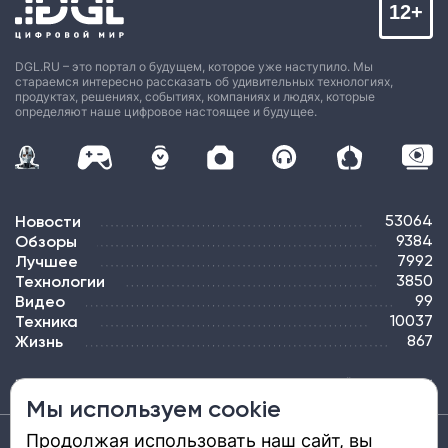
12+
DGL.RU – это портал о будущем, которое уже наступило. Мы
стараемся интересно рассказать об удивительных технологиях,
продуктах, решениях, событиях, компаниях и людях, которые
определяют наше цифровое настоящее и будущее.
Новости
53064
Обзоры
9384
Лучшее
7992
Технологии
3850
Видео
99
Техника
10037
Жизнь
867
ПОДПИСКА
РЕКЛАМА
КОНТАКТЫ
КАРТА САЙТА
ТЭГИ
Мы используем cookie
Продолжая использовать наш сайт, вы
Средство массовой информации «DGL.RU — Цифровой мир» (www.dgl.ru).