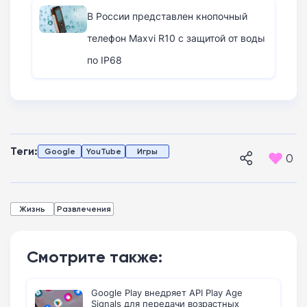
В России представлен кнопочный
телефон Maxvi R10 с защитой от воды
по IP68
Теги:
Google
YouTube
Игры
0
Жизнь
Развлечения
Смотрите также:
Google Play внедряет API Play Age
Signals для передачи возрастных