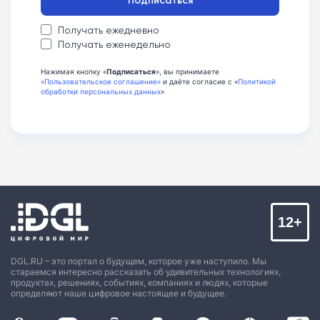
Получать ежедневно
Получать еженедельно
Нажимая кнопку «
Подписаться
», вы принимаете
«Пользовательское соглашение»
и даёте согласие с «
Политикой
обработки персональных данных
»
12+
DGL.RU – это портал о будущем, которое уже наступило. Мы
стараемся интересно рассказать об удивительных технологиях,
продуктах, решениях, событиях, компаниях и людях, которые
определяют наше цифровое настоящее и будущее.