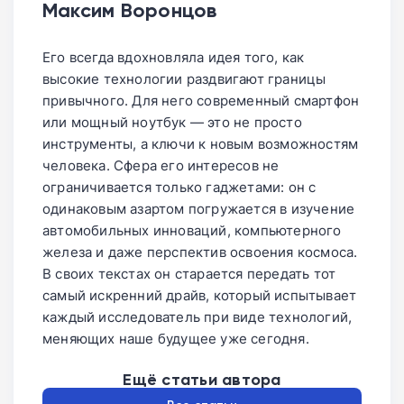
команд и статистика матчей
Максим Воронцов
группового этапа до финала. Ранее
обновляются без задержек.
разработчики добавили в систему
Его всегда вдохновляла идея того, как
поддержку американской лиги MLS и
высокие технологии раздвигают границы
гонок Формула-1.
привычного. Для него современный смартфон
или мощный ноутбук — это не просто
инструменты, а ключи к новым возможностям
человека. Сфера его интересов не
ограничивается только гаджетами: он с
одинаковым азартом погружается в изучение
автомобильных инноваций, компьютерного
железа и даже перспектив освоения космоса.
В своих текстах он старается передать тот
самый искренний драйв, который испытывает
каждый исследователь при виде технологий,
меняющих наше будущее уже сегодня.
Ещё статьи автора