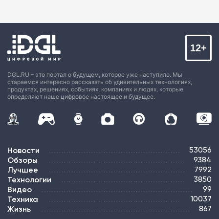
12+
DGL.RU – это портал о будущем, которое уже наступило. Мы
стараемся интересно рассказать об удивительных технологиях,
продуктах, решениях, событиях, компаниях и людях, которые
определяют наше цифровое настоящее и будущее.
Новости
53056
Обзоры
9384
Лучшее
7992
Технологии
3850
Видео
99
Техника
10037
Жизнь
867