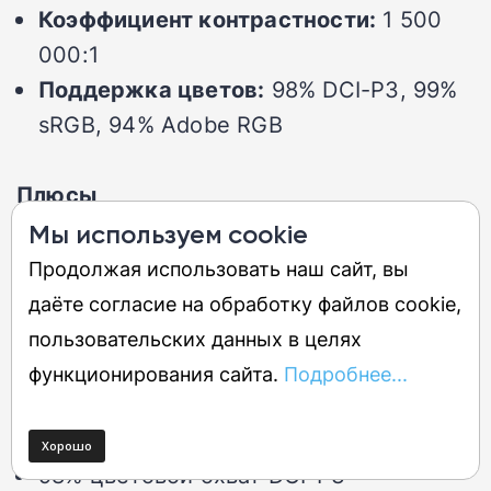
Коэффициент контрастности:
1 500
000:1
Поддержка цветов:
98% DCI-P3, 99%
sRGB, 94% Adobe RGB
Плюсы
Мы используем cookie
280 Гц на QD-OLED-панели по этой
Продолжая использовать наш сайт, вы
цене
даёте согласие на обработку файлов cookie,
Два порта HDMI 2.1 и два порта
пользовательских данных в целях
DisplayPort 1.4
функционирования сайта.
Подробнее...
Полностью эргономичная подставка:
поворот, наклон, регулировка высоты
98% цветовой охват DCI-P3