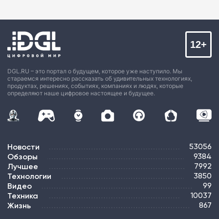
12+
DGL.RU – это портал о будущем, которое уже наступило. Мы
стараемся интересно рассказать об удивительных технологиях,
продуктах, решениях, событиях, компаниях и людях, которые
определяют наше цифровое настоящее и будущее.
Новости
53056
Обзоры
9384
Лучшее
7992
Технологии
3850
Видео
99
Техника
10037
Жизнь
867