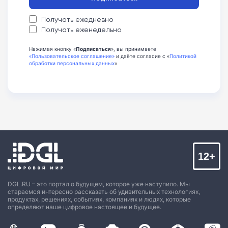
Получать ежедневно
Получать еженедельно
Нажимая кнопку «
Подписаться
», вы принимаете
«Пользовательское соглашение»
и даёте согласие с «
Политикой
обработки персональных данных
»
12+
DGL.RU – это портал о будущем, которое уже наступило. Мы
стараемся интересно рассказать об удивительных технологиях,
продуктах, решениях, событиях, компаниях и людях, которые
определяют наше цифровое настоящее и будущее.