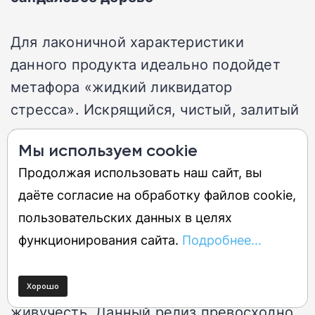
Для лаконичной характеристики
данного продукта идеально подойдет
метафора «жидкий ликвидатор
стресса». Искрящийся, чистый, залитый
солнцем микс соединяет цитрусовые
Мы используем cookie
искры бергамота и мандарина со
Продолжая использовать наш сайт, вы
скромными цветочными аккордами и
даёте согласие на обработку файлов cookie,
бархатным сандаловым шлейфом.
пользовательских данных в целях
функционирования сайта.
Подробнее...
В процессе трансформации эссенции на
коже проступает деликатный розовый
нюанс, демонстрирующий завидную
живучесть. Данный релиз превосходно