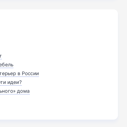
т
ебель
терьер в России
эти идеи?
ьного» дома