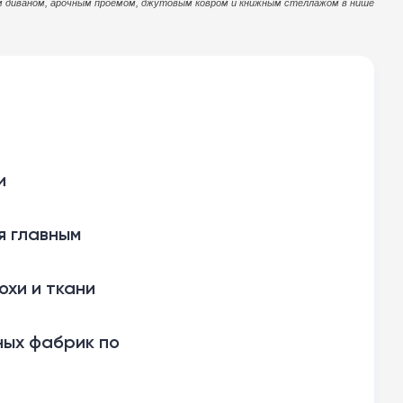
м диваном, арочным проёмом, джутовым ковром и книжным стеллажом в нише
и
я главным
хи и ткани
ных фабрик по