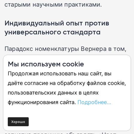
старыми научными практиками.
Индивидуальный опыт против
универсального стандарта
Парадокс номенклатуры Вернера в том,
что она преследовала цель создать
Мы используем cookie
логически выверенную классификацию,
Продолжая использовать наш сайт, вы
но строилась на упоминании привычных
даёте согласие на обработку файлов cookie,
предметов. Ассоциативный ряд,
пользовательских данных в целях
пробуждаемый словами «воск», «лён»
функционирования сайта.
Подробнее...
или «молоко», делает восприятие цвета
глубоко личным. Pantone усилила это
влияние после двухтысячного года,