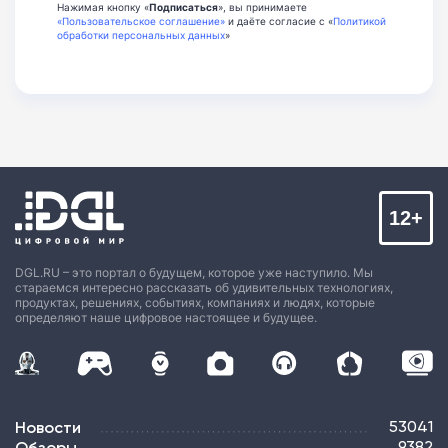
Нажимая кнопку «
Подписаться
», вы принимаете
«Пользовательское соглашение»
и даёте согласие с «
Политикой
обработки персональных данных
»
12+
DGL.RU – это портал о будущем, которое уже наступило. Мы
стараемся интересно рассказать об удивительных технологиях,
продуктах, решениях, событиях, компаниях и людях, которые
определяют наше цифровое настоящее и будущее.
Новости
53041
Обзоры
9382