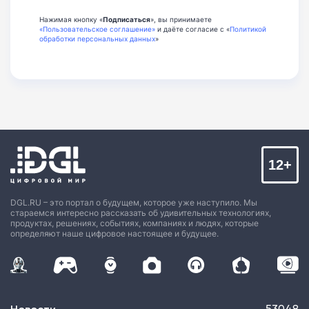
Нажимая кнопку «
Подписаться
», вы принимаете
«Пользовательское соглашение»
и даёте согласие с «
Политикой
обработки персональных данных
»
12+
DGL.RU – это портал о будущем, которое уже наступило. Мы
стараемся интересно рассказать об удивительных технологиях,
продуктах, решениях, событиях, компаниях и людях, которые
определяют наше цифровое настоящее и будущее.
53048