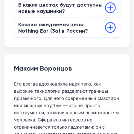
Однозначно стоит дождаться
В каких цветах будут доступны
презентации 7 июля. Новинка получит
новые наушники?
свежий дизайн, оптимизацию звука и
Официальный короткий тизер от
новые яркие цвета корпуса. При этом
Какова ожидаемая цена
компании подтверждает четыре
производитель сохранит доступный
Nothing Ear (3a) в России?
цветовых решения. Помимо
ценник на уровне прошлого поколения.
По предварительным данным, стоимость
классических черного и белого
Покупка старой версии сейчас не имеет
новинки в Европе составит около 99
вариантов, покупатели смогут выбрать
практического смысла, ведь до
евро. В пересчете на российскую валюту
яркий желтый или нежный розовый цвет.
официального релиза осталась всего
с учетом текущего курса цена составит
Фирменный стиль с прозрачными
неделя.
Максим Воронцов
около 8,8 тыс. рублей. На старте продаж
элементами корпуса при этом
у серых дилеров стоимость может быть
сохранится.
Его всегда вдохновляла идея того, как
чуть выше из-за расходов на логистику.
высокие технологии раздвигают границы
привычного. Для него современный смартфон
или мощный ноутбук — это не просто
инструменты, а ключи к новым возможностям
человека. Сфера его интересов не
ограничивается только гаджетами: он с