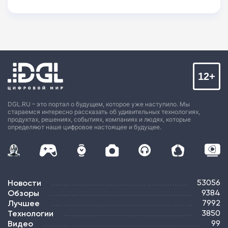
12+
DGL.RU – это портал о будущем, которое уже наступило. Мы
стараемся интересно рассказать об удивительных технологиях,
продуктах, решениях, событиях, компаниях и людях, которые
определяют наше цифровое настоящее и будущее.
Новости
53056
Обзоры
9384
Лучшее
7992
Технологии
3850
Видео
99