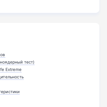
ков
ноядерный тест)
fe Extreme
дительность
теристики