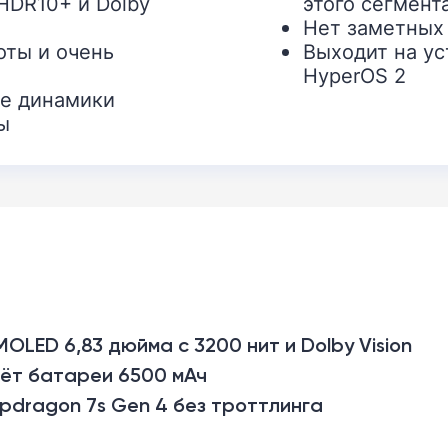
HDR10+ и Dolby
этого сегмент
Нет заметных
оты и очень
Выходит на ус
HyperOS 2
ие динамики
ы
MOLED 6,83 дюйма с 3200 нит и Dolby Vision
чёт батареи 6500 мАч
apdragon 7s Gen 4 без троттлинга