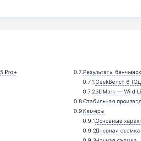
5 Pro+
Результаты бенчмар
GeekBench 6 (Од
3DMark — Wild Li
Стабильная произво
Камеры
Основные харак
Дневная съемка
Ночная съемка