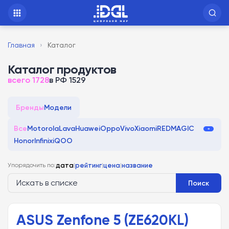
Главная
›
Каталог
Каталог продуктов
всего 1728
в РФ 1529
Бренды
Модели
Все
Motorola
Lava
Huawei
Oppo
Vivo
Xiaomi
REDMAGIC
Honor
Infinix
iQOO
Упорядочить по:
дата
|
рейтинг
|
цена
|
название
Поиск
ASUS Zenfone 5 (ZE620KL)