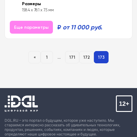
Размеры
158.4 x 78.1 x 7.5 мм
₽
от 11 000 руб.
Еще параметры
«
1
…
171
172
173
12+
DGL.RU – это портал о будущем, которое уже наступило. Мы
стараемся интересно рассказать об удивительных технологиях,
продуктах, решениях, событиях, компаниях и людях, которые
определяют наше цифровое настоящее и будущее.