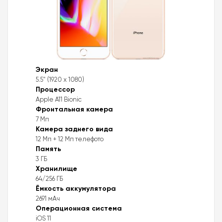
Экран
5.5" (1920 x 1080)
Процессор
Apple A11 Bionic
Фронтальная камера
7 Мп
Камера заднего вида
12 Мп + 12 Мп телефото
Память
3 ГБ
Хранилище
64/256 ГБ
Ёмкость аккумулятора
2691 мАч
Операционная система
iOS 11