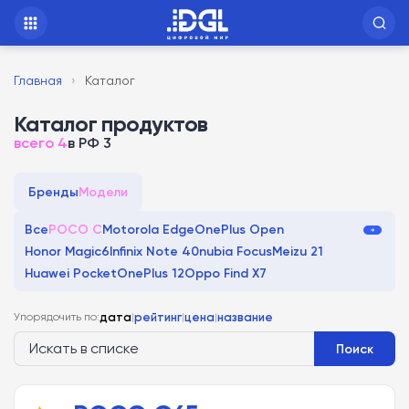
Главная
›
Каталог
Каталог продуктов
всего 4
в РФ 3
Бренды
Модели
Все
POCO C
Motorola Edge
OnePlus Open
Honor Magic6
Infinix Note 40
nubia Focus
Meizu 21
Huawei Pocket
OnePlus 12
Oppo Find X7
Упорядочить по:
дата
|
рейтинг
|
цена
|
название
Поиск