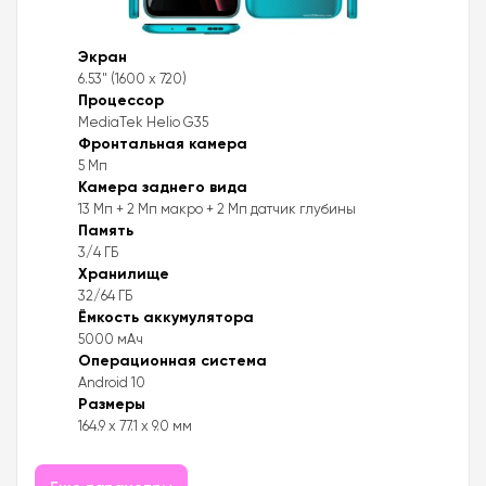
Экран
6.53" (1600 x 720)
Процессор
MediaTek Helio G35
Фронтальная камера
5 Мп
Камера заднего вида
13 Мп + 2 Мп макро + 2 Мп датчик глубины
Память
3/4 ГБ
Хранилище
32/64 ГБ
Ёмкость аккумулятора
5000 мАч
Операционная система
Android 10
Размеры
164.9 x 77.1 x 9.0 мм