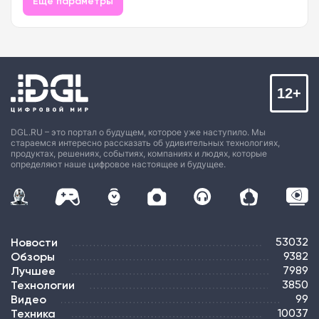
Еще параметры
12+
DGL.RU – это портал о будущем, которое уже наступило. Мы
стараемся интересно рассказать об удивительных технологиях,
продуктах, решениях, событиях, компаниях и людях, которые
определяют наше цифровое настоящее и будущее.
Новости
53032
Обзоры
9382
Лучшее
7989
Технологии
3850
Видео
99
Техника
10037