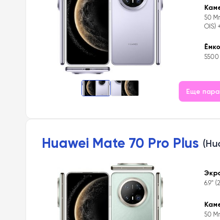
Кам
50 Мп
OIS) 
Ёмк
5500
Еще пар
Huawei Mate 70 Pro Plus
(Hu
Экр
6.9" (
Кам
50 Мп