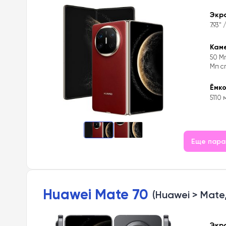
Экр
7.93"
Кам
50 Мп
Мп с
Ёмк
5110 
Еще пар
Huawei Mate 70
(Huawei > Mate,
Экр