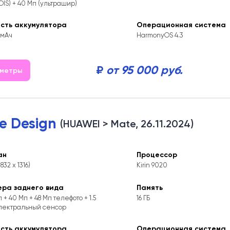
 OIS) + 40 Мп (ультрашир)
ость аккумулятора
Операционная система
 мАч
HarmonyOS 4.3
₽
от 95 000 руб.
аметры
e Design
(HUAWEI > Mate, 26.11.2024)
ан
Процессор
2832 x 1316)
Kirin 9020
ера заднего вида
Память
 + 40 Мп + 48 Мп телефото + 1.5
16 ГБ
пектральный сенсор
ость аккумулятора
Операционная система