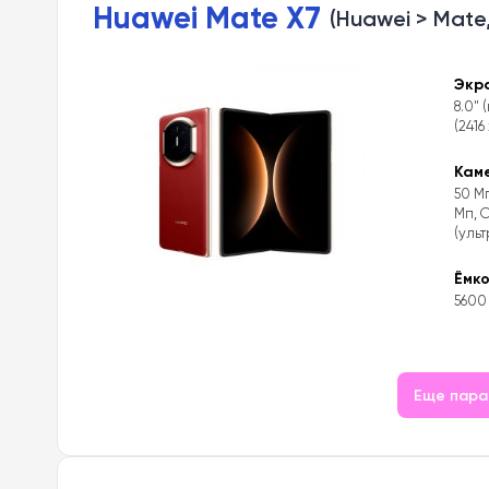
Huawei Mate X7
(Huawei > Mate,
Экр
8.0" 
(2416
Кам
50 Мп
Мп, 
(уль
Ёмк
5600
Еще пар