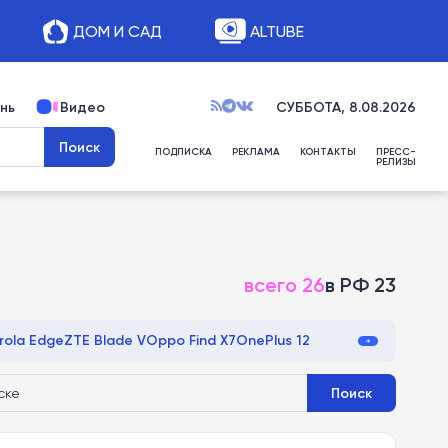
ДОМ И САД
ALTUBE
нь
Видео
СУББОТА, 8.08.2026
ПОДПИСКА
РЕКЛАМА
КОНТАКТЫ
ПРЕСС-
РЕЛИЗЫ
всего 26
в РФ 23
rola Edge
ZTE Blade V
Oppo Find X7
OnePlus 12
ntom
Honor V
Huawei Mate X
Sony Xperia 5
TCL 40
ealme GT Neo
Honor Magic6
Honor Number
Поиск
3
Tecno Spark Go
Motorola Edge 50
Oppo F
ura 70
HMD Pulse
iQOO Z9
Vivo V30
Meizu 21
POCO F6