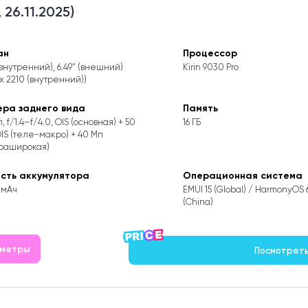
 26.11.2025)
ан
Процессор
(внутренний), 6.49" (внешний)
Kirin 9030 Pro
 x 2210 (внутренний))
ера заднего вида
Память
, f/1.4–f/4.0, OIS (основная) + 50
16 ГБ
OIS (теле-макро) + 40 Мп
траширокая)
ость аккумулятора
Операционная система
 мАч
EMUI 15 (Global) / HarmonyOS 
(China)
аметры
Посмотреть н