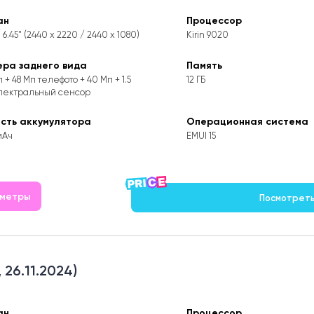
ан
Процессор
 / 6.45" (2440 x 2220 / 2440 x 1080)
Kirin 9020
ера заднего вида
Память
 + 48 Мп телефото + 40 Мп + 1.5
12 ГБ
пектральный сенсор
ость аккумулятора
Операционная система
мАч
EMUI 15
аметры
Посмотреть 
 26.11.2024)
ан
Процессор