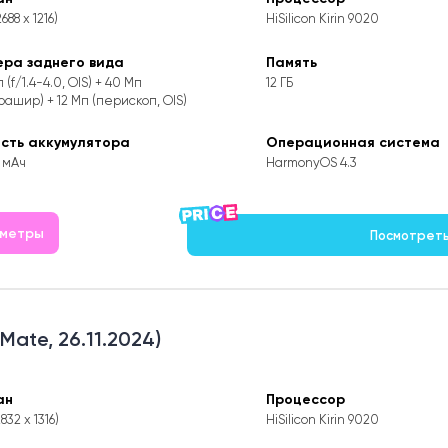
2688 x 1216)
HiSilicon Kirin 9020
ера заднего вида
Память
 (f/1.4-4.0, OIS) + 40 Мп
12 ГБ
рашир) + 12 Мп (перископ, OIS)
ость аккумулятора
Операционная система
 мАч
HarmonyOS 4.3
аметры
Посмотреть 
Mate, 26.11.2024)
ан
Процессор
2832 x 1316)
HiSilicon Kirin 9020