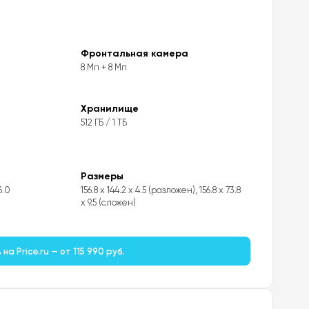
Фронтальная камера
8 Мп + 8 Мп
Хранилище
512 ГБ / 1 ТБ
Размеры
6.0
156.8 x 144.2 x 4.5 (разложен), 156.8 x 73.8
x 9.5 (сложен)
а Price.ru — от 115 990 руб.