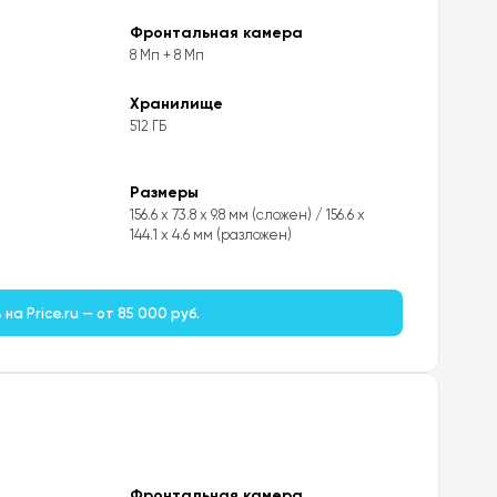
Фронтальная камера
8 Мп + 8 Мп
Хранилище
512 ГБ
Размеры
156.6 x 73.8 x 9.8 мм (сложен) / 156.6 x
144.1 x 4.6 мм (разложен)
на Price.ru — от 85 000 руб.
Фронтальная камера