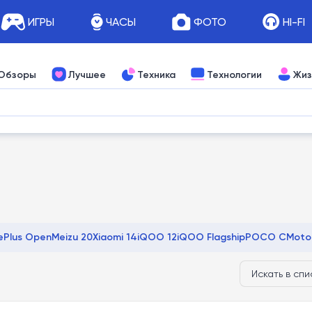
ИГРЫ
ЧАСЫ
ФОТО
HI-FI
Обзоры
Лучшее
Техника
Технологии
Жиз
ePlus Open
Meizu 20
Xiaomi 14
iQOO 12
iQOO Flagship
POCO C
Moto
ocus
Infinix Note 40
POCO X6
Apple iPhone 15
Honor Play
Tecno Pha
okia G
Xiaomi Redmi 12
Motorola Moto G Stylus
POCO F5
Nokia XR
R
Xiaomi 14T
Meizu Lucky
iQOO Z9
Honor 200
HMD Fusion
TCL 50
Vivo T
est
ZTE Axon
Xiaomi Mix Fold
Honor Number
Sony Xperia 10
Huawei P