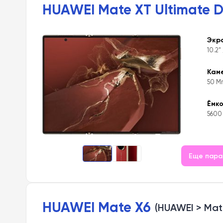
HUAWEI Mate XT Ultimate D
Экр
10.2" 
Кам
50 Мп
Ёмк
5600
Еще пар
HUAWEI Mate X6
(HUAWEI > Mate