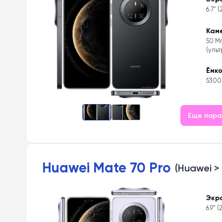
6.7" (
Кам
50 Мп
(ульт
Ёмк
5300
Еще пар
Huawei Mate 70 Pro
(Huawei > 
Экр
6.9" (