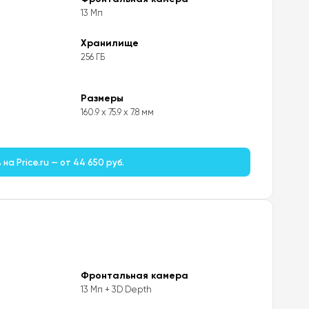
13 Мп
Хранилище
256 ГБ
Размеры
160.9 x 75.9 x 7.8 мм
на Price.ru — от 44 650 руб.
Фронтальная камера
13 Мп + 3D Depth