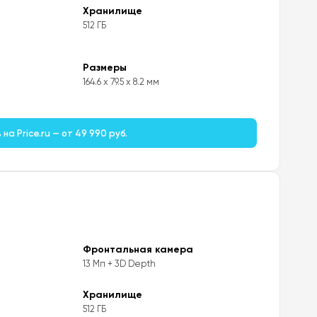
Хранилище
512 ГБ
Размеры
164.6 x 79.5 x 8.2 мм
на Price.ru — от 49 990 руб.
Фронтальная камера
13 Мп + 3D Depth
Хранилище
512 ГБ