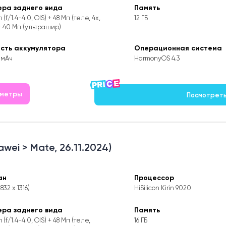
ера заднего вида
Память
 (f/1.4-4.0, OIS) + 48 Мп (теле, 4x,
12 ГБ
+ 40 Мп (ультрашир)
ость аккумулятора
Операционная система
 мАч
HarmonyOS 4.3
аметры
Посмотреть 
awei > Mate, 26.11.2024)
ан
Процессор
2832 x 1316)
HiSilicon Kirin 9020
ера заднего вида
Память
 (f/1.4-4.0, OIS) + 48 Мп (теле,
16 ГБ