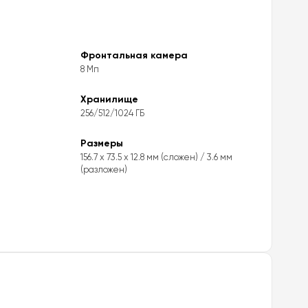
Фронтальная камера
8 Мп
Хранилище
256/512/1024 ГБ
Размеры
156.7 x 73.5 x 12.8 мм (сложен) / 3.6 мм
(разложен)