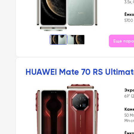
3.5x,
Ёмк
5700
Еще пар
HUAWEI Mate 70 RS Ultimat
Экр
6.9" (
Кам
50 Мп
Мп с
Ёмк