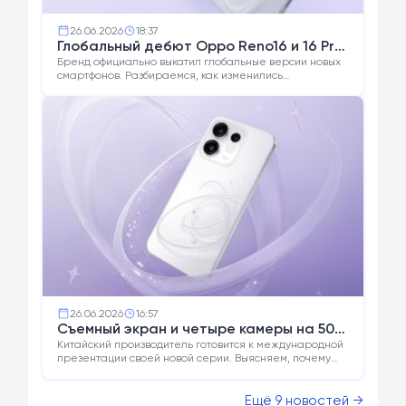
26.06.2026
18:37
Глобальный дебют Oppo Reno16 и 16 Pro:
экраны стали быстрее, но батареи
Бренд официально выкатил глобальные версии новых
смартфонов. Разбираемся, как изменились
уменьшились
характеристики платформ и почему емкость батарей
стала меньше по сравнению с китайскими версиями.
26.06.2026
16:57
Съемный экран и четыре камеры на 50
Мп: Oppo раскрыла характеристики
Китайский производитель готовится к международной
презентации своей новой серии. Выясняем, почему
смартфона Reno16 перед анонсом
этот аппарат получил максимальную защиту IP69K и
зачем ему нужен забавный аксессуар-пузырь.
Ещё 9 новостей →