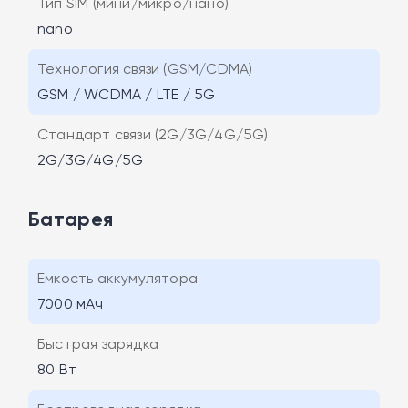
Тип SIM (мини/микро/нано)
nano
Технология связи (GSM/CDMA)
GSM / WCDMA / LTE / 5G
Стандарт связи (2G/3G/4G/5G)
2G/3G/4G/5G
Батарея
Емкость аккумулятора
7000 мАч
Быстрая зарядка
80 Вт