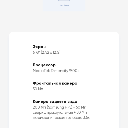
Экран
6.78" (2772 x 1272)
Процессор
MediaTek Dimensity 9500s
Фронтальная камера
50 Мп
Камера заднего вида
200 Мп (Samsung HP5) + 50 Мп
сверхширокоугольная + 50 Мп
перископическая телефото 3.5x