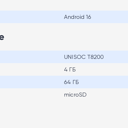
Android 16
е
UNISOC T8200
4 ГБ
64 ГБ
microSD