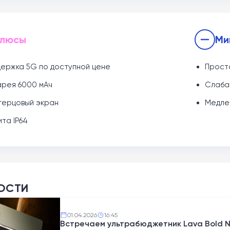
люсы
Ми
ержка 5G по доступной цене
Прост
рея 6000 мАч
Слаба
герцовый экран
Медлен
та IP64
ОСТИ
01.04.2026
16:45
Встречаем ультрабюджетник Lava Bold N2