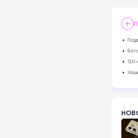
П
Подд
Бата
120-
Защи
НОВ