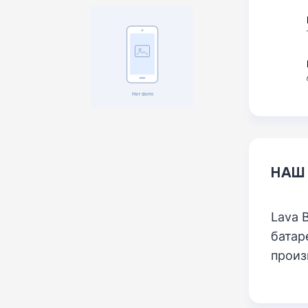
НАШ
Lava 
батар
произ