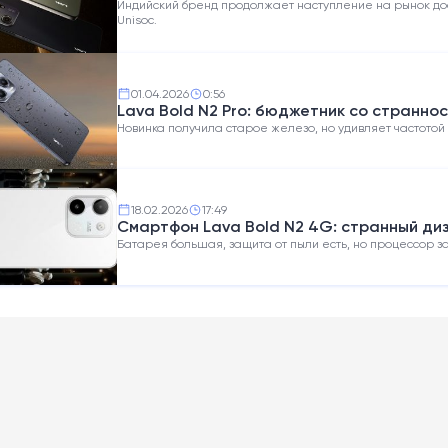
Гц
Индийский бренд продолжает наступление на рынок дос
Unisoc.
01.04.2026
0:56
Lava Bold N2 Pro: бюджетник со страннос
Новинка получила старое железо, но удивляет частото
18.02.2026
17:49
Смартфон Lava Bold N2 4G: странный диз
Батарея большая, защита от пыли есть, но процессор за