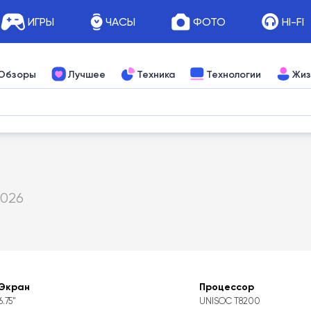
ИГРЫ
ЧАСЫ
ФОТО
HI-FI
Обзоры
Лучшее
Техника
Технологии
Жиз
2026
Экран
Процессор
6.75"
UNISOC T8200