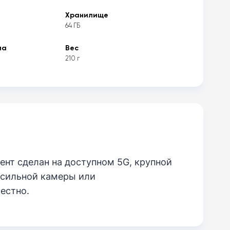
Хранилище
64 ГБ
ма
Вес
210 г
ент сделан на доступном 5G, крупной
ь сильной камеры или
естно.