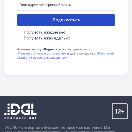
Подписаться
Получать ежедневно
Получать еженедельно
Нажимая кнопку «
Подписаться
», вы принимаете
«Пользовательское соглашение»
и даёте согласие с «
Политикой
обработки персональных данных
»
12+
DGL.RU – это портал о будущем, которое уже наступило. Мы
стараемся интересно рассказать об удивительных технологиях,